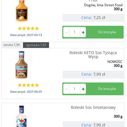
Dogów, linia Street Food
300 g
Cena:
7,25
zł
Data przyd.
2027-03-13
sztuka
7,99
zgrzewka
7,87
Roleski KETO Sos Tysiąca
Wysp
NOWOŚĆ
300 g
Cena:
7,99
zł
Data przyd.
2027-04-25
Roleski Sos śmietanowy
300 g
Cena:
7,99
zł