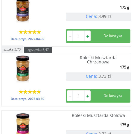
175 g
Cena:
3,99
zł
Data przyd.
2027-04-02
sztuka
3,73
zgrzewka
3,47
Roleski Musztarda
Chrzanowa
175 g
Cena:
3,73
zł
Data przyd.
2027-03-30
Roleski Musztarda stołowa
175 g
Cena:
3,72
zł