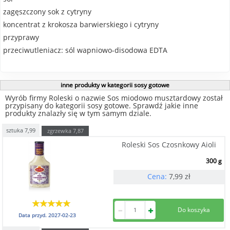
zagęszczony sok z cytryny
koncentrat z krokosza barwierskiego i cytryny
przyprawy
przeciwutleniacz: sól wapniowo-disodowa EDTA
inne produkty w kategorii sosy gotowe
Wyrób firmy Roleski o nazwie Sos miodowo musztardowy został
przypisany do kategorii sosy gotowe. Sprawdź jakie inne
produkty znalazły się w tym samym dziale.
sztuka
7,99
zgrzewka
7,87
Roleski Sos Czosnkowy Aioli
300 g
Cena:
7,99
zł
Data przyd.
2027-02-23