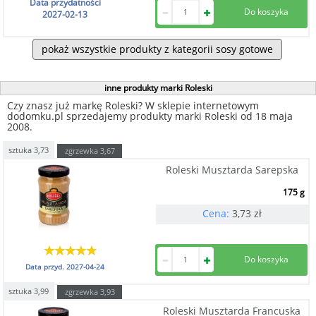
Data przydatności
2027-02-13
pokaż wszystkie produkty z kategorii sosy gotowe
inne produkty marki Roleski
Czy znasz już markę Roleski? W sklepie internetowym
dodomku.pl sprzedajemy produkty marki Roleski od 18 maja
2008.
sztuka
3,73
zgrzewka
3,67
Roleski Musztarda Sarepska
175 g
Cena:
3,73
zł
Data przyd.
2027-04-24
sztuka
3,99
zgrzewka
3,93
Roleski Musztarda Francuska