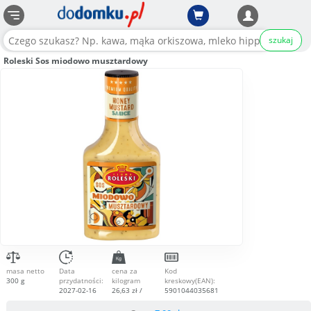
szukaj
Roleski Sos miodowo musztardowy
masa netto
Data
cena za
Kod
300 g
przydatności:
kilogram
kreskowy(EAN):
2027-02-16
26,63 zł /
5901044035681
kg