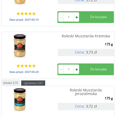
Data przyd.
2027-05-13
Roleski Musztarda Kremska
175 g
Cena:
3,73
zł
Data przyd.
2027-05-20
sztuka
3,72
zgrzewka
3,67
Roleski Musztarda
Jerozolimska
175 g
Cena:
3,72
zł