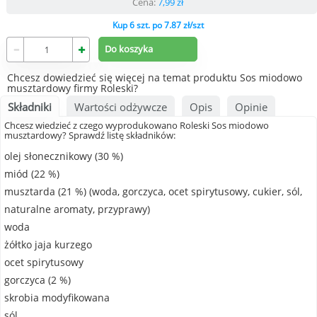
Cena:
7,99
zł
Kup 6 szt. po 7.87 zł/szt
Chcesz dowiedzieć się więcej na temat produktu Sos miodowo
musztardowy firmy Roleski?
Składniki
Wartości odżywcze
Opis
Opinie
Chcesz wiedzieć z czego wyprodukowano Roleski Sos miodowo
musztardowy? Sprawdź listę składników:
olej słonecznikowy (30 %)
miód (22 %)
musztarda (21 %) (woda,
gorczyca
, ocet spirytusowy, cukier, sól,
naturalne aromaty, przyprawy)
woda
żółtko
jaja
kurzego
ocet spirytusowy
gorczyca
(2 %)
skrobia modyfikowana
sól