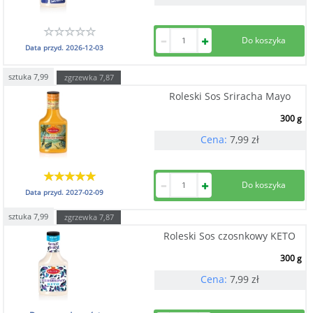
Data przyd.
2026-12-03
sztuka
7,99
zgrzewka
7,87
Roleski Sos Sriracha Mayo
300 g
Cena:
7,99
zł
Data przyd.
2027-02-09
sztuka
7,99
zgrzewka
7,87
Roleski Sos czosnkowy KETO
300 g
Cena:
7,99
zł