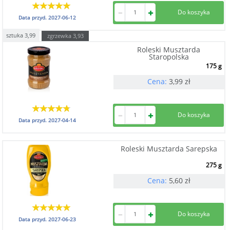
Data przyd.
2027-06-12
sztuka
3,99
zgrzewka
3,93
Roleski Musztarda
Staropolska
175 g
Cena:
3,99
zł
Data przyd.
2027-04-14
Roleski Musztarda Sarepska
275 g
Cena:
5,60
zł
Data przyd.
2027-06-23