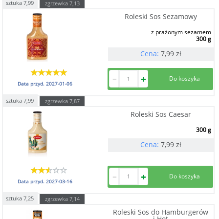
sztuka
7,99
zgrzewka
7,13
Roleski Sos Sezamowy
z prażonym sezamem
300 g
Cena:
7,99
zł
Data przyd.
2027-01-06
sztuka
7,99
zgrzewka
7,87
Roleski Sos Caesar
300 g
Cena:
7,99
zł
Data przyd.
2027-03-16
sztuka
7,25
zgrzewka
7,14
Roleski Sos do Hamburgerów
i Hot