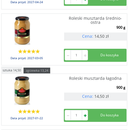
Data przyd.
2027-04-24
Roleski musztarda średnio-
ostra
900 g
Cena:
14,50
zł
Data przyd.
2027-03-05
sztuka
14,50
zgrzewka
13,24
Roleski musztarda łagodna
900 g
Cena:
14,50
zł
Data przyd.
2027-01-22