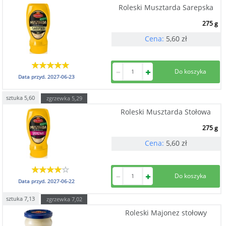
Roleski Musztarda Sarepska
275 g
Cena:
5,60
zł
Data przyd.
2027-06-23
sztuka
5,60
zgrzewka
5,29
Roleski Musztarda Stołowa
275 g
Cena:
5,60
zł
Data przyd.
2027-06-22
sztuka
7,13
zgrzewka
7,02
Roleski Majonez stołowy