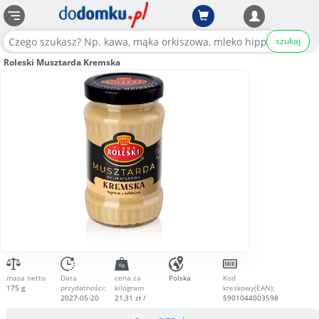
szukaj
Roleski Musztarda Kremska
masa netto
Data
cena za
Polska
Kod
175 g
przydatności:
kilogram
kreskowy(EAN):
2027-05-20
21,31 zł /
5901044003598
kg