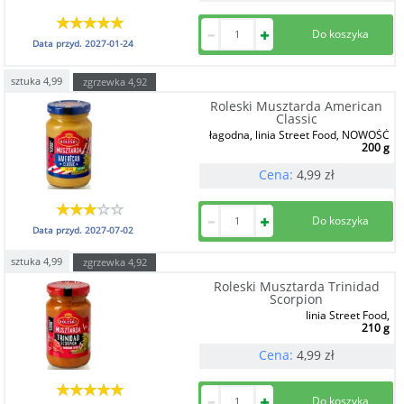
Data przyd.
2027-01-24
sztuka
4,99
zgrzewka
4,92
Roleski Musztarda American
Classic
łagodna, linia Street Food, NOWOŚĆ
200 g
Cena:
4,99
zł
Data przyd.
2027-07-02
sztuka
4,99
zgrzewka
4,92
Roleski Musztarda Trinidad
Scorpion
linia Street Food,
210 g
Cena:
4,99
zł