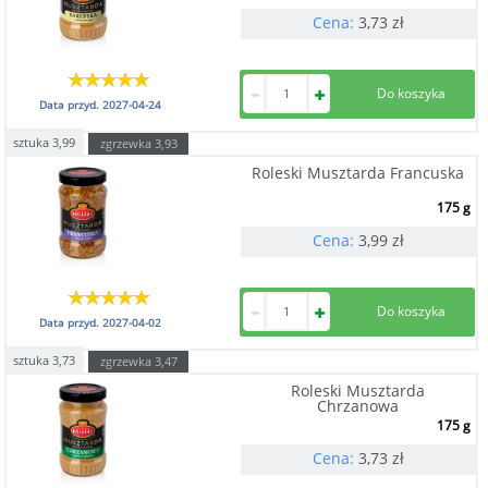
Cena:
3,73
zł
Data przyd.
2027-04-24
sztuka
3,99
zgrzewka
3,93
Roleski Musztarda Francuska
175 g
Cena:
3,99
zł
Data przyd.
2027-04-02
sztuka
3,73
zgrzewka
3,47
Roleski Musztarda
Chrzanowa
175 g
Cena:
3,73
zł