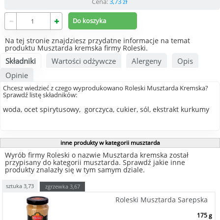
Cena:
3,73
zł
Na tej stronie znajdziesz przydatne informacje na temat
produktu Musztarda kremska firmy Roleski.
Składniki
Wartości odżywcze
Alergeny
Opis
Opinie
Chcesz wiedzieć z czego wyprodukowano Roleski Musztarda Kremska?
Sprawdź listę składników:
woda, ocet spirytusowy,
gorczyca
, cukier, sól, ekstrakt kurkumy
inne produkty w kategorii musztarda
Wyrób firmy Roleski o nazwie Musztarda kremska został
przypisany do kategorii musztarda. Sprawdź jakie inne
produkty znalazły się w tym samym dziale.
sztuka
3,73
zgrzewka
3,67
Roleski Musztarda Sarepska
175 g