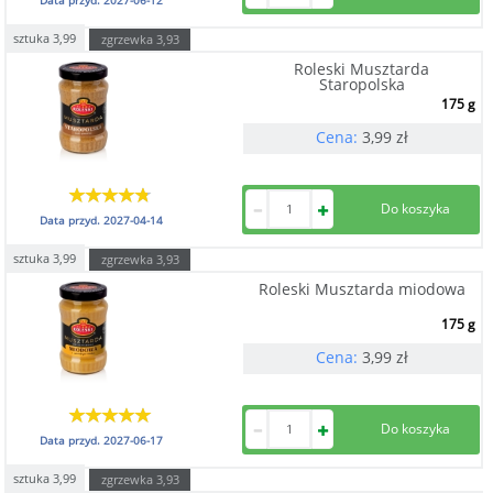
sztuka
3,99
zgrzewka
3,93
Roleski Musztarda
Staropolska
175 g
Cena:
3,99
zł
Data przyd.
2027-04-14
sztuka
3,99
zgrzewka
3,93
Roleski Musztarda miodowa
175 g
Cena:
3,99
zł
Data przyd.
2027-06-17
sztuka
3,99
zgrzewka
3,93