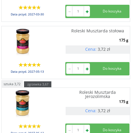
Data przyd.
2027-03-30
Roleski Musztarda stołowa
175 g
Cena:
3,72
zł
Data przyd.
2027-05-13
sztuka
3,72
zgrzewka
3,67
Roleski Musztarda
Jerozolimska
175 g
Cena:
3,72
zł
Data przyd.
2027-06-12