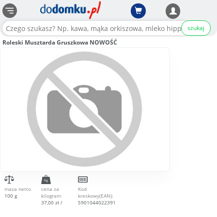
szukaj
Roleski Musztarda Gruszkowa NOWOŚĆ
masa netto
cena za
Kod
100 g
kilogram
kreskowy(EAN):
37,00 zł /
5901044022391
kg