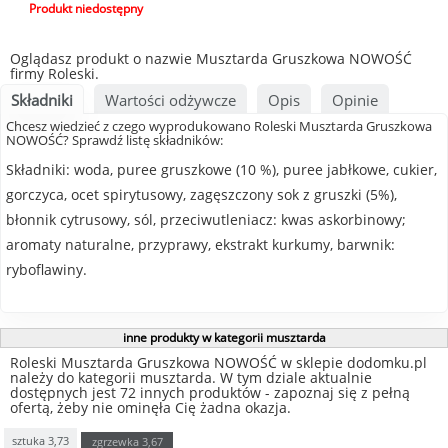
Produkt niedostępny
Oglądasz produkt o nazwie Musztarda Gruszkowa NOWOŚĆ
firmy Roleski.
Składniki
Wartości odżywcze
Opis
Opinie
Chcesz wiedzieć z czego wyprodukowano Roleski Musztarda Gruszkowa
NOWOŚĆ? Sprawdź listę składników:
Składniki: woda, puree gruszkowe (10 %), puree jabłkowe, cukier,
gorczyca, ocet spirytusowy, zagęszczony sok z gruszki (5%),
błonnik cytrusowy, sól, przeciwutleniacz: kwas askorbinowy;
aromaty naturalne, przyprawy, ekstrakt kurkumy, barwnik:
ryboflawiny.
inne produkty w kategorii musztarda
Roleski Musztarda Gruszkowa NOWOŚĆ w sklepie dodomku.pl
należy do kategorii musztarda. W tym dziale aktualnie
dostępnych jest 72 innych produktów - zapoznaj się z pełną
ofertą, żeby nie ominęła Cię żadna okazja.
sztuka
3,73
zgrzewka
3,67