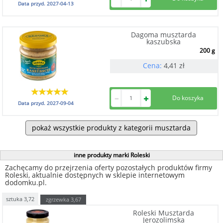
Data przyd.
2027-04-13
Dagoma musztarda
kaszubska
200 g
Cena:
4,41
zł
Data przyd.
2027-09-04
pokaż wszystkie produkty z kategorii musztarda
inne produkty marki Roleski
Zachęcamy do przejrzenia oferty pozostałych produktów firmy
Roleski, aktualnie dostępnych w sklepie internetowym
dodomku.pl.
sztuka
3,72
zgrzewka
3,67
Roleski Musztarda
Jerozolimska