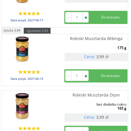
Data przyd.
2027-06-17
sztuka
3,99
zgrzewka
3,93
Roleski Musztarda Wikinga
175 g
Cena:
3,99
zł
Data przyd.
2027-06-15
Roleski Musztarda Dijon
bez dodatku cukru
165 g
Cena:
3,99
zł