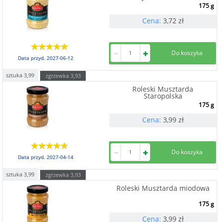
175 g
Cena:
3,72
zł
Data przyd.
2027-06-12
sztuka
3,99
zgrzewka
3,93
Roleski Musztarda
Staropolska
175 g
Cena:
3,99
zł
Data przyd.
2027-04-14
sztuka
3,99
zgrzewka
3,93
Roleski Musztarda miodowa
175 g
Cena:
3,99
zł