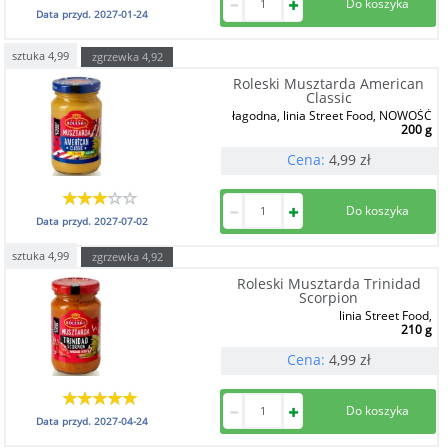
Data przyd.
2027-01-24
sztuka
4,99
zgrzewka
4,92
Roleski Musztarda American
Classic
łagodna, linia Street Food, NOWOŚĆ
200 g
Cena:
4,99
zł
Data przyd.
2027-07-02
sztuka
4,99
zgrzewka
4,92
Roleski Musztarda Trinidad
Scorpion
linia Street Food,
210 g
Cena:
4,99
zł
Data przyd.
2027-04-24