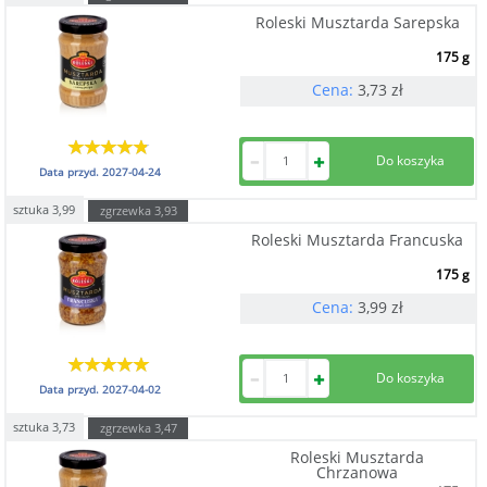
Roleski Musztarda Sarepska
175 g
Cena:
3,73
zł
Data przyd.
2027-04-24
sztuka
3,99
zgrzewka
3,93
Roleski Musztarda Francuska
175 g
Cena:
3,99
zł
Data przyd.
2027-04-02
sztuka
3,73
zgrzewka
3,47
Roleski Musztarda
Chrzanowa