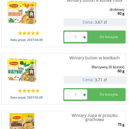
Winiary bulion 6 kostek rosół
drobiowy
60 g
Cena:
3,67
zł
Data przyd.
2027-04-30
Winiary bulion w kostkach
Warzywny (6 kostek)
60 g
Cena:
3,71
zł
Data przyd.
2027-02-28
Winiary zupa w proszku
grochowa
75 g