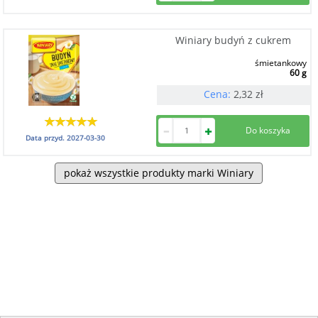
Winiary budyń z cukrem
śmietankowy
60 g
Cena:
2,32
zł
Data przyd.
2027-03-30
pokaż wszystkie produkty marki Winiary