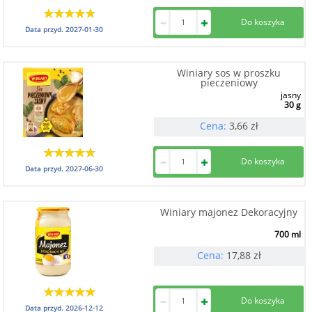
Data przyd.
2027-01-30
Winiary sos w proszku
pieczeniowy
jasny
30 g
Cena:
3,66
zł
Data przyd.
2027-06-30
Winiary majonez Dekoracyjny
700 ml
Cena:
17,88
zł
Data przyd.
2026-12-12