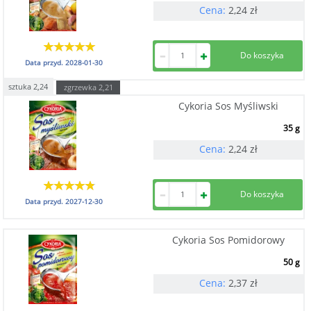
Cena:
2,24
zł
Data przyd.
2028-01-30
sztuka
2,24
zgrzewka
2,21
Cykoria Sos Myśliwski
35 g
Cena:
2,24
zł
Data przyd.
2027-12-30
Cykoria Sos Pomidorowy
50 g
Cena:
2,37
zł