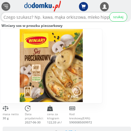
szukaj
Winiary sos w proszku pieczarkowy
masa netto
Data
cena za
Kod
30 g
przydatności:
kilogram
kreskowy(EAN):
2027-06-30
122,33 zł /
5900085009972
kg