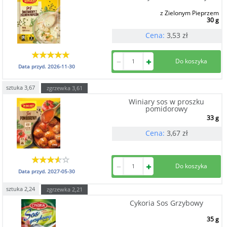
z Zielonym Pieprzem
30 g
Cena:
3,53
zł
Data przyd.
2026-11-30
sztuka
3,67
zgrzewka
3,61
Winiary sos w proszku
pomidorowy
33 g
Cena:
3,67
zł
Data przyd.
2027-05-30
sztuka
2,24
zgrzewka
2,21
Cykoria Sos Grzybowy
35 g