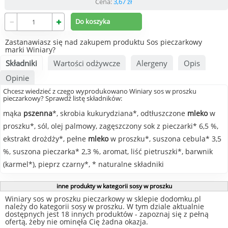
Cena:
3,67
zł
Zastanawiasz się nad zakupem produktu Sos pieczarkowy
marki Winiary?
Składniki
Wartości odżywcze
Alergeny
Opis
Opinie
Chcesz wiedzieć z czego wyprodukowano Winiary sos w proszku
pieczarkowy? Sprawdź listę składników:
mąka
pszenna
*, skrobia kukurydziana*, odtłuszczone
mleko
w
proszku*, sól, olej palmowy, zagęszczony sok z pieczarki* 6,5 %,
ekstrakt drożdży*, pełne
mleko
w proszku*, suszona cebula* 3,5
%, suszona pieczarka* 2,3 %, aromat, liść pietruszki*, barwnik
(karmel*), pieprz czarny*, * naturalne składniki
inne produkty w kategorii sosy w proszku
Winiary sos w proszku pieczarkowy w sklepie dodomku.pl
należy do kategorii sosy w proszku. W tym dziale aktualnie
dostępnych jest 18 innych produktów - zapoznaj się z pełną
ofertą, żeby nie ominęła Cię żadna okazja.