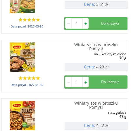
Cena:
3,61
zł
Data przyd.
2027-03-30
Winiary sos w proszku
Pomysł
na... kotlety mielone
70 g
Cena:
4,23
zł
Data przyd.
2027-01-30
Winiary sos w proszku
Pomysł
na... gulasz
47 g
Cena:
4,22
zł