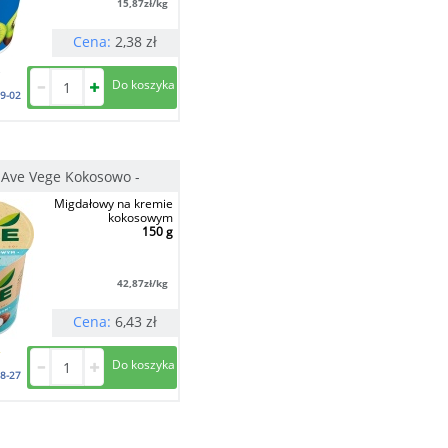
15,87
zł/kg
Cena:
2,38
zł
9-02
Ave Vege Kokosowo -
Migdałowy na kremie
kokosowym
150 g
42,87
zł/kg
Cena:
6,43
zł
8-27