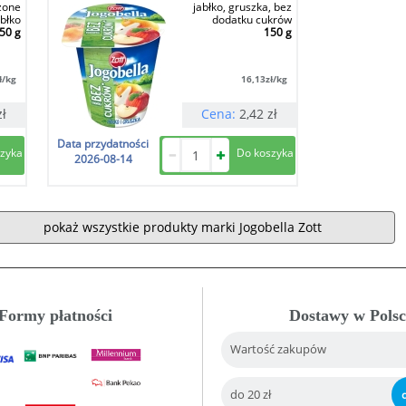
zone
jabłko, gruszka, bez
abłko
dodatku cukrów
50 g
150 g
ł/kg
16,13
zł/kg
zł
Cena:
2,42
zł
Data przydatności
2026-08-14
pokaż wszystkie produkty marki Jogobella Zott
Formy płatności
Dostawy w Polsc
Wartość zakupów
do 20 zł