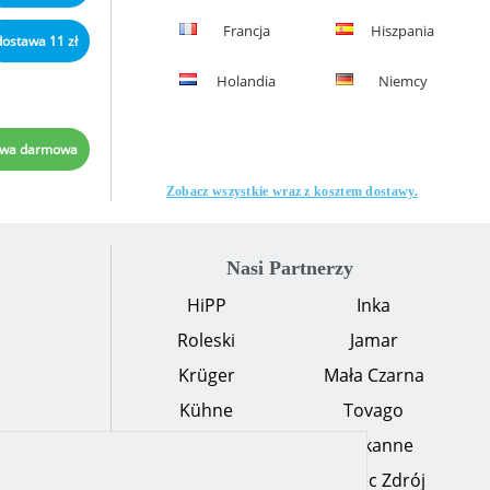
Francja
Hiszpania
dostawa 11 zł
Holandia
Niemcy
awa darmowa
Zobacz wszystkie wraz z kosztem dostawy.
Nasi Partnerzy
HiPP
Inka
Roleski
Jamar
Krüger
Mała Czarna
Kühne
Tovago
Tygryski
Teekanne
Cukry Nyskie
Żywiec Zdrój