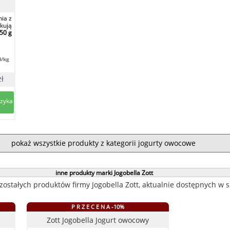
ia z
kują
50 g
ł/kg
zł
pokaż wszystkie produkty z kategorii jogurty owocowe
inne produkty marki Jogobella Zott
zostałych produktów firmy Jogobella Zott, aktualnie dostępnych w 
P R Z E C E N A -10%
Zott Jogobella Jogurt owocowy