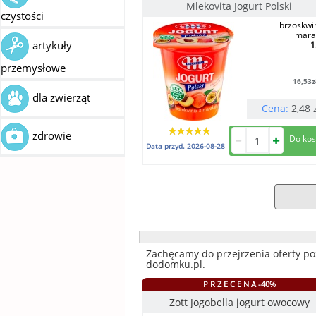
Mlekovita Jogurt Polski
czystości
brzoskwin
mara
artykuły
1
przemysłowe
16,53
z
dla zwierząt
Cena:
2,48
zdrowie
Data przyd.
2026-08-28
Zachęcamy do przejrzenia oferty po
dodomku.pl.
P R Z E C E N A -40%
Zott Jogobella jogurt owocowy