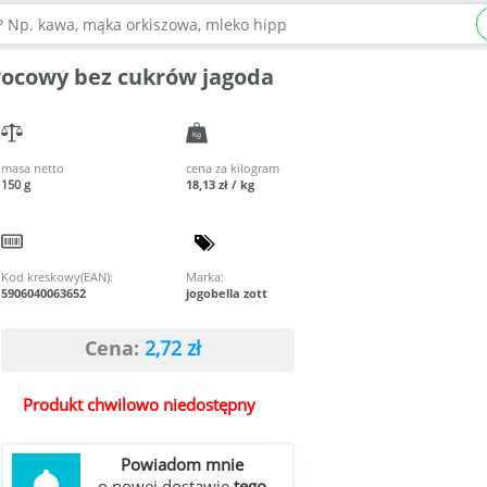
owocowy bez cukrów jagoda
masa netto
cena za kilogram
150 g
18,13 zł / kg
Kod kreskowy(EAN):
Marka:
5906040063652
jogobella zott
Cena:
2,72
zł
Produkt chwilowo niedostępny
Powiadom mnie
o nowej dostawie
tego