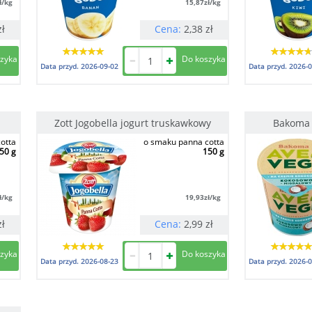
ł/kg
15,87
zł/kg
zł
Cena:
2,38
zł
Data przyd.
2026-09-02
Data przyd.
2026-0
Zott Jogobella jogurt truskawkowy
Bakoma 
otta
o smaku panna cotta
50 g
150 g
ł/kg
19,93
zł/kg
zł
Cena:
2,99
zł
Data przyd.
2026-08-23
Data przyd.
2026-0