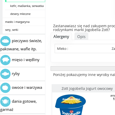
kefir, maślanka, serwatka
desery mleczne
masło i margaryna
Zastanawiasz się nad zakupem produ
rodzynkami marki Jogobella Zott?
sery, serki
Alergeny
Opis
pieczywo świeże,
pakowane, wafle itp.
Mleko :
Za
mięso i wędliny
ryby
Poniżej pokazujemy inne wyroby nal
owoce i warzywa
Zott Jogobella Jogurt owocowy
an
1
dania gotowe,
garmaż