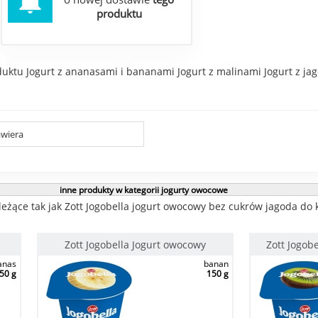
produktu
ktu Jogurt z ananasami i bananami Jogurt z malinami Jogurt z jago
wiera
inne produkty w kategorii jogurty owocowe
eżące tak jak Zott Jogobella jogurt owocowy bez cukrów jagoda do 
Zott Jogobella Jogurt owocowy
Zott Jogob
anas
banan
50 g
150 g