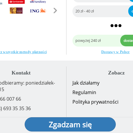
20 zł - 40 zł
powyżej 240 zł
dost
z wszystkie metody płatności
Dostawy w Polsce
Kontakt
Zobacz
odbieramy: poniedziałek-
Jak działamy
15
Regulamin
 66 007 66
Polityka prywatności
) 693 35 35 36
okaż)
Zgadzam się
cji 3