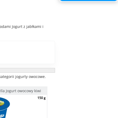
dami Jogurt z jabłkami i
kategorii jogurty owocowe.
ella Jogurt owocowy kiwi
150 g