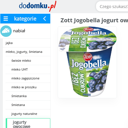
kategorie
Zott Jogobella jogurt 
nabiał
jajka
mleko, jogurty, śmietana
świeże mleko
mleko UHT
mleko zagęszczone
mleko w proszku
śmietanka
śmietana
jogurty naturalne
jogurty
owocowe