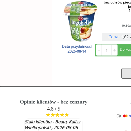
bez cukrów piec
j
1
10,80
z
Cena:
1,62
Data przydatności
2026-08-14
Opinie klientów - bez cenzury
4.8 / 5
Stała klientka - Beata, Kalisz
Wielkopolski., 2026-08-06