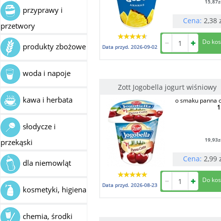
15,87
z
przyprawy i
Cena:
2,38
przetwory
produkty zbożowe
Data przyd.
2026-09-02
woda i napoje
Zott Jogobella jogurt wiśniowy
kawa i herbata
o smaku panna c
1
słodycze i
19,93
z
przekąski
Cena:
2,99
dla niemowląt
Data przyd.
2026-08-23
kosmetyki, higiena
chemia, środki