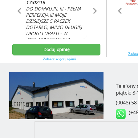
17:02:16
DO DOMKU.PL !!! - PEŁNA
PERFEKCJA !!! MOJE
DZISIEJSZE 5 PACZEK
DOTARŁO, MIMO DŁUGIEJ
DROGI I UPAŁU - W
IDEALNYM STANIE !!!
WSZYSTKO ŚWIEŻE I
Dodaj opinię
NAJLEPSZEJ JAKOŚCI.
Zobac
DZIĘKUJĘ, ŻE JESTEŚCIE I
Zobacz więcej opinii
Telefony 
piątek: 8-
(0048) 58
(+48
e-mail:
(p
Dodomku.pl
ul. Innowa
ul. Innowacji 3