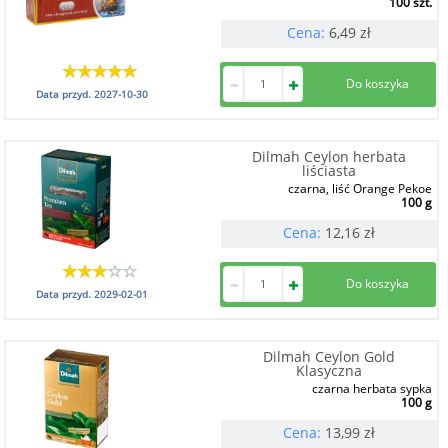
100 szt.
Cena:
6,49
zł
Data przyd.
2027-10-30
Dilmah Ceylon herbata
liściasta
czarna, liść Orange Pekoe
100 g
Cena:
12,16
zł
Data przyd.
2029-02-01
Dilmah Ceylon Gold
Klasyczna
czarna herbata sypka
100 g
Cena:
13,99
zł