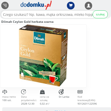
szukaj
Dilmah Ceylon Gold herbata czarna
masa netto
Data
cena za
Sri Lanka
Kod
100 szt.
przydatności:
sztukę
kreskowy(EAN):
2028-12-30
0,32 zł /
9312631122596
szt.