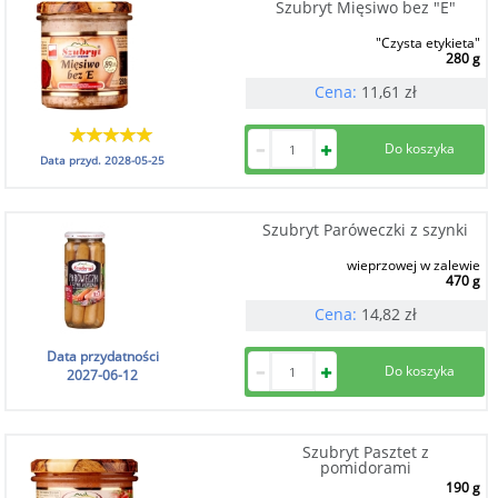
Szubryt Mięsiwo bez "E"
"Czysta etykieta"
280 g
Cena:
11,61
zł
Data przyd.
2028-05-25
Szubryt Paróweczki z szynki
wieprzowej w zalewie
470 g
Cena:
14,82
zł
Data przydatności
2027-06-12
Szubryt Pasztet z
pomidorami
190 g