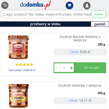
szukaj
przetwory w słoiku
pomiń
Szubryt Boczek mielony z
wieprza
280 g
Cena:
9,36
zł
Data przyd.
2028-05-27
Szubryt Golonka z wieprza
300 g
Cena:
13,11
zł