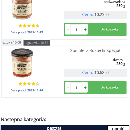
podwawelska
280 g
Cena:
10,23
zł
Data przyd.
2027-11-13
sztuka
10,68
zgrzewka
10,52
Spichlerz Rusiecki Specjał
dworski
280 g
Cena:
10,68
zł
Data przyd.
2027-12-16
Następna kategoria:
pasztet
pomiń