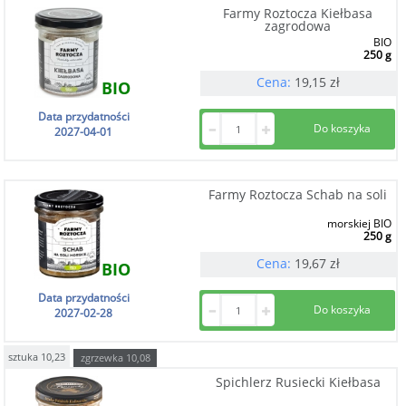
Farmy Roztocza Kiełbasa
zagrodowa
BIO
250 g
Cena:
19,15
zł
BIO
Data przydatności
2027-04-01
Farmy Roztocza Schab na soli
morskiej BIO
250 g
Cena:
19,67
zł
BIO
Data przydatności
2027-02-28
sztuka
10,23
zgrzewka
10,08
Spichlerz Rusiecki Kiełbasa