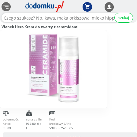
szukaj
Vianek Hero Krem do twarzy z ceramidami
pojemność
cena za litr
Kod
netto
939,80 zł /
kreskowy(EAN):
50 ml
5906657520685
l