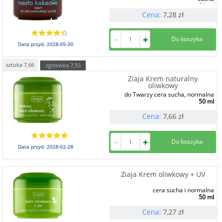
50 ml
Cena:
7,28
zł
Data przyd.
2028-05-30
sztuka
7,66
zgrzewka
7,55
Ziaja Krem naturalny
oliwkowy
do Twarzy cera sucha, normalna
50 ml
Cena:
7,66
zł
Data przyd.
2028-02-28
Ziaja Krem oliwkowy + UV
cera sucha i normalna
50 ml
Cena:
7,27
zł