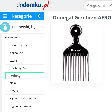
kategorie
Donegal Grzebień AFRO 
kosmetyki, higiena
kosmetyki
dłonie i stopy
paznokcie
twarz
mycie zębów
włosy
ciało
mydło
kąpiel i pod prysznic
higiena intymna