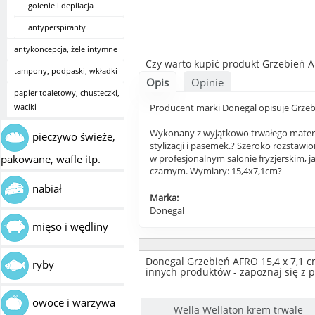
golenie i depilacja
antyperspiranty
antykoncepcja, żele intymne
Czy warto kupić produkt Grzebień A
tampony, podpaski, wkładki
Opis
Opinie
papier toaletowy, chusteczki,
waciki
Producent marki Donegal opisuje Grzebi
Wykonany z wyjątkowo trwałego materia
pieczywo świeże,
stylizacji i pasemek.? Szeroko rozstawi
pakowane, wafle itp.
w profesjonalnym salonie fryzjerskim, 
czarnym. Wymiary: 15,4x7,1cm?
nabiał
Marka:
Donegal
mięso i wędliny
Donegal Grzebień AFRO 15,4 x 7,1 cm
ryby
innych produktów - zapoznaj się z p
owoce i warzywa
Wella Wellaton krem trwale