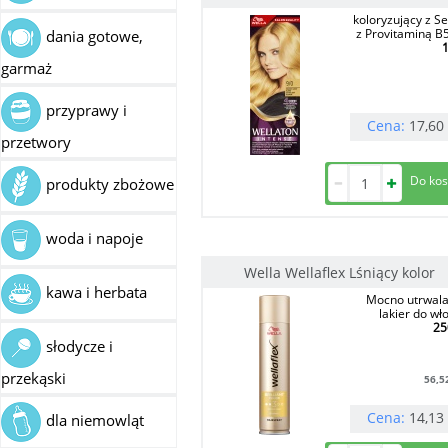
koloryzujący z S
z Provitaminą B5
dania gotowe,
1
garmaż
przyprawy i
Cena:
17,60
przetwory
produkty zbożowe
woda i napoje
Wella Wellaflex Lśniący kolor
kawa i herbata
Mocno utrwala
lakier do wł
25
słodycze i
przekąski
56,5
Cena:
14,13
dla niemowląt