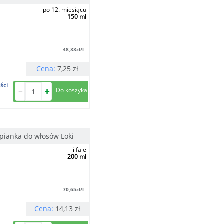
po 12. miesiącu
150 ml
48,33
zł/l
Cena:
7,25
zł
ści
 pianka do włosów Loki
i fale
200 ml
70,65
zł/l
Cena:
14,13
zł