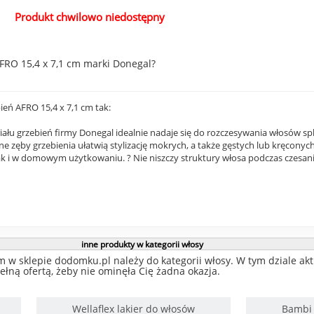
Produkt chwilowo niedostępny
FRO 15,4 x 7,1 cm marki Donegal?
eń AFRO 15,4 x 7,1 cm tak:
łu grzebień firmy Donegal idealnie nadaje się do rozczesywania włosów spl
one zęby grzebienia ułatwią stylizację mokrych, a także gęstych lub kręcony
jak i w domowym użytkowaniu. ? Nie niszczy struktury włosa podczas czesan
inne produkty w kategorii włosy
 w sklepie dodomku.pl należy do kategorii włosy. W tym dziale akt
ełną ofertą, żeby nie ominęła Cię żadna okazja.
Wellaflex lakier do włosów
Bambi 