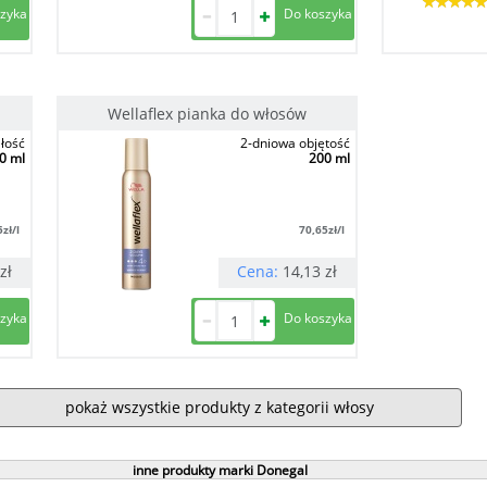
Wellaflex pianka do włosów
ałość
2-dniowa objętość
0 ml
200 ml
5
zł/l
70,65
zł/l
zł
Cena:
14,13
zł
pokaż wszystkie produkty z kategorii włosy
inne produkty marki Donegal