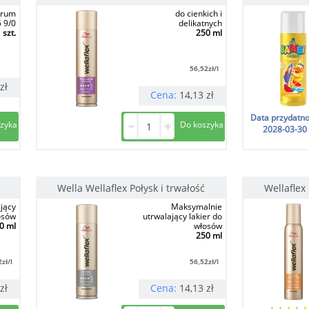
erum
do cienkich i
 9/0
delikatnych
 szt.
250 ml
56,52
zł/l
zł
Cena:
14,13
zł
Data przydatno
2028-03-30
Wella Wellaflex Połysk i trwałość
Wellaflex
jący
Maksymalnie
osów
utrwalający lakier do
0 ml
włosów
250 ml
2
zł/l
56,52
zł/l
zł
Cena:
14,13
zł