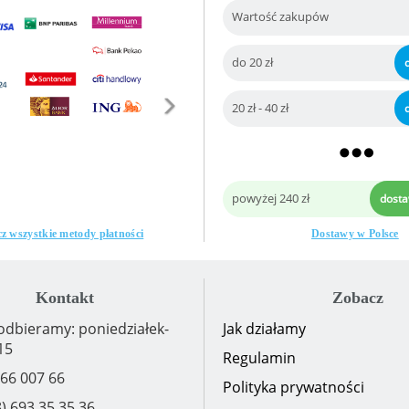
Wartość zakupów
do 20 zł
20 zł - 40 zł
powyżej 240 zł
dost
z wszystkie metody płatności
Dostawy w Polsce
Kontakt
Zobacz
odbieramy: poniedziałek-
Jak działamy
15
Regulamin
 66 007 66
Polityka prywatności
) 693 35 35 36