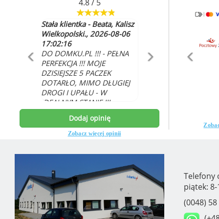
4.8 / 5
Stała klientka - Beata, Kalisz
Wielkopolski., 2026-08-06
17:02:16
DO DOMKU.PL !!! - PEŁNA
PERFEKCJA !!! MOJE
DZISIEJSZE 5 PACZEK
DOTARŁO, MIMO DŁUGIEJ
DROGI I UPAŁU - W
IDEALNYM STANIE !!!
WSZYSTKO ŚWIEŻE I
Dodaj opinię
NAJLEPSZEJ JAKOŚCI.
Zobac
DZIĘKUJĘ, ŻE JESTEŚCIE I
Zobacz więcej opinii
Telefony 
piątek: 8-
(0048) 58
(+48