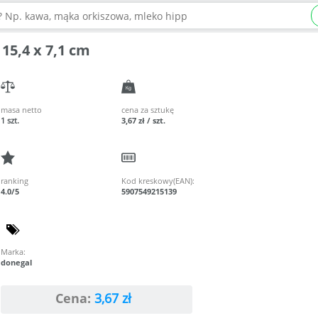
15,4 x 7,1 cm
masa netto
cena za sztukę
1 szt.
3,67 zł / szt.
ranking
Kod kreskowy(EAN):
4.0/5
5907549215139
Marka:
donegal
Cena:
3,67
zł