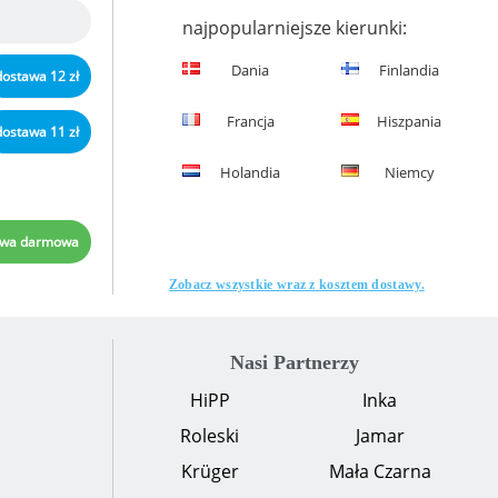
najpopularniejsze kierunki:
Dania
Finlandia
dostawa 12 zł
Francja
Hiszpania
dostawa 11 zł
Holandia
Niemcy
awa darmowa
Zobacz wszystkie wraz z kosztem dostawy.
Nasi Partnerzy
HiPP
Inka
Roleski
Jamar
Krüger
Mała Czarna