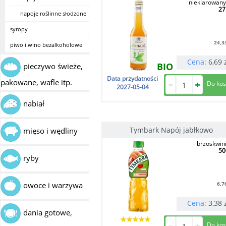
nieklarowany
27
napoje roślinne słodzone
syropy
24,3
piwo i wino bezalkoholowe
Cena:
6,69
BIO
pieczywo świeże,
Data przydatności
pakowane, wafle itp.
2027-05-04
nabiał
Tymbark Napój jabłkowo
mięso i wędliny
- brzoskwin
50
ryby
6,7
owoce i warzywa
Cena:
3,38
dania gotowe,