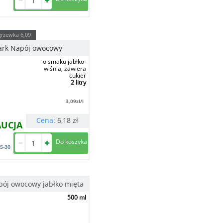
grzewka
6,09
rk Napój owocowy
o smaku jabłko-
wiśnia, zawiera
cukier
2 litry
3,09
zł/l
Cena:
6,18
zł
AUCJA
5-30
ój owocowy jabłko mięta
500 ml