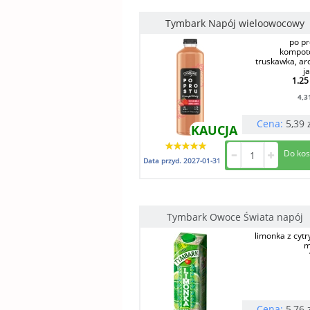
Tymbark Napój wieloowocowy
po pr
kompot
truskawka, ar
j
1.25 
4,3
Cena:
5,39
KAUCJA
Data przyd.
2027-01-31
Tymbark Owoce Świata napój
limonka z cytr
m
Cena:
5,76