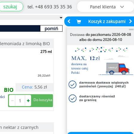
szukaj
tel. +48 693 35 35 36
Panel klienta
Koszyk z zakupami
pomiń
Dostawa
do paczkomatu 2026-08-08
albo do domu 2026-08-10
emoniada z limonką BIO
275 ml
20,22
zł/l
Cena:
5,56
zł
BIO
ści
n nektar z czarnych