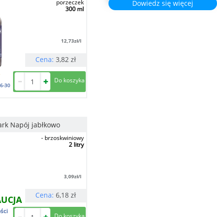
porzeczek
Dowiedz się więcej
300 ml
12,73
zł/l
Cena:
3,82
zł
6-30
rk Napój jabłkowo
- brzoskwiniowy
2 litry
3,09
zł/l
Cena:
6,18
zł
AUCJA
ści