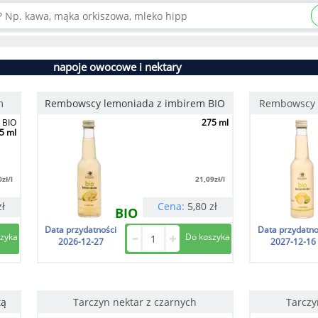
napoje owocowe i nektary
m
Rembowscy lemoniada z imbirem BIO
Rembowscy l
 BIO
275 ml
5 ml
0
zł/l
21,09
zł/l
zł
Cena:
5,80
zł
BIO
Data przydatności
Data przydatno
2026-12-27
2027-12-16
tą
Tarczyn nektar z czarnych
Tarczy