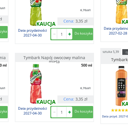
0
zł/l
6,70
zł/l
zł
Cena:
3,35
zł
K
KAUCJA
Data przydatno
Data przydatności
2027-02-28
2027-04-30
sztuka
5,39
z
nia
Tymbark Napój owocowy malina
Tymbark
mięta
0 ml
500 ml
0
zł/l
6,70
zł/l
zł
Cena:
3,35
zł
KAUCJA
K
Data przydatności
2027-04-30
Data przyd.
2027-0