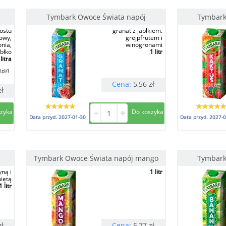
Tymbark Owoce Świata napój
Tymbark
ostu
granat z jabłkiem.
owy,
grejpfrutem i
onia,
winogronami
abłko
1 litr
litra
1
zł/l
Cena:
5,56
zł
zł
Data przyd.
2027-01-30
Data przyd.
2027-0
Tymbark Owoce Świata napój mango
Tymbark
yną i
1 litr
iętą
1 litr
zł
Cena:
5,77
zł