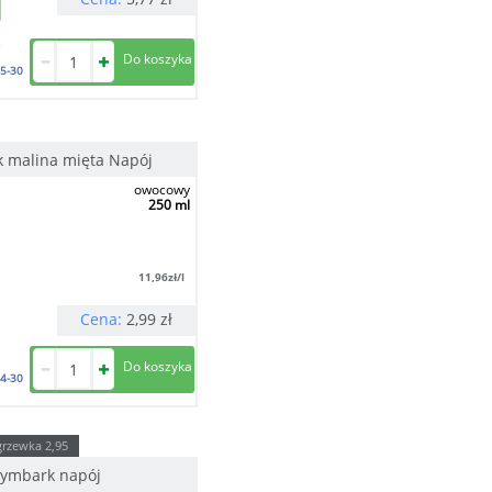
5-30
 malina mięta Napój
owocowy
250 ml
11,96
zł/l
Cena:
2,99
zł
4-30
grzewka
2,95
ymbark napój