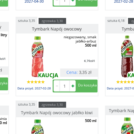
2027-04-30
2027-02-28
sztuka
3,35
sztuka
6,18
zgrzewka
3,30
z
y
Tymbark Napój owocowy
Tymba
 litry
niegazowany, smak
jabłko-arbuz
500 ml
4
zł/l
6,70
zł/l
zł
Cena:
3,35
zł
KAUCJA
K
Data przyd.
2027-02-28
Data przyd.
2027-0
sztuka
3,35
zgrzewka
3,30
Tymbark Nap
Tymbark Napój owocowy jabłko kiwi
inia
500 ml
0 ml