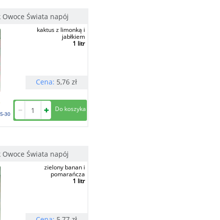
 Owoce Świata napój
kaktus z limonką i
jabłkiem
1 litr
Cena:
5,76
zł
5-30
 Owoce Świata napój
zielony banan i
pomarańcza
1 litr
Cena:
5,77
zł