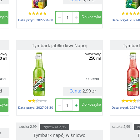
Data przyd.
2027-04-30
Data przyd.
2027-0
Tymbark jabłko kiwi Napój
Tymbark
cowy
owocowy
0 ml
250 ml
6
zł/l
11,96
zł/l
zł
Cena:
2,99
zł
Data przyd.
2027-03-30
Data przyd.
2027-0
sztuka
2,99
sztuka
2,99
zgrzewka
2,95
z
y
Tymbark napój wiśniowo
T