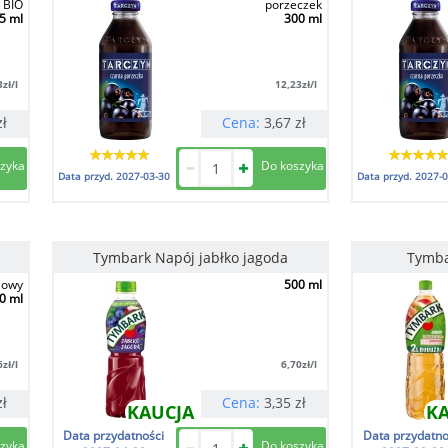
 BIO
porzeczek
5 ml
300 ml
3
zł/l
12,23
zł/l
zł
Cena:
3,67
zł
Data przyd.
2027-03-30
Data przyd.
2027-0
Tymbark Napój jabłko jagoda
Tymba
iowy
500 ml
0 ml
6
zł/l
6,70
zł/l
zł
Cena:
3,35
zł
KAUCJA
K
Data przydatności
Data przydatno