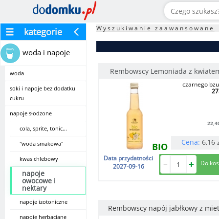
Wyszukiwanie zaawansowane
kategorie
woda i napoje
Rembowscy Lemoniada z kwiate
woda
czarnego bzu
soki i napoje bez dodatku
27
cukru
napoje słodzone
22,4
cola, sprite, tonic...
Cena:
6,16
"woda smakowa"
BIO
Data przydatności
kwas chlebowy
2027-09-16
napoje
owocowe i
nektary
napoje izotoniczne
Rembowscy napój jabłkowy z mie
napoje herbaciane