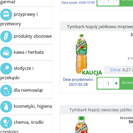
garmaż
Data przyd.
2026-10-30
przyprawy i
przetwory
Tymbark Napój jabłkowo-miętow
2
produkty zbożowe
kawa i herbata
3,1
słodycze i
Cena:
6,27
KAUCJA
przekąski
Data przydatności
2027-02-28
dla niemowląt
kosmetyki, higiena
Tymbark Napój owocowy jabłko
brzoskw
chemia, środki
50
czystości