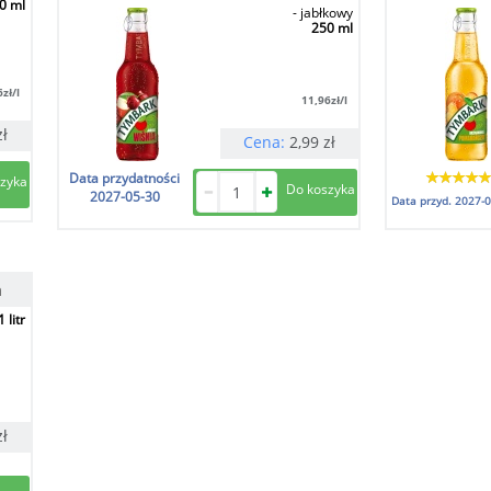
0 ml
- jabłkowy
250 ml
6
zł/l
11,96
zł/l
zł
Cena:
2,99
zł
Data przydatności
2027-05-30
Data przyd.
2027-0
a
1 litr
zł