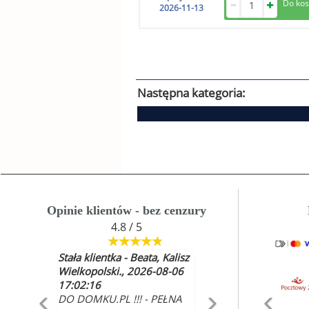
2026-11-13
Następna kategoria:
Opinie klientów - bez cenzury
4.8 / 5
Beata, Kalisz
Alicja Bryzoń , 2026-08-06
2026-08-06
14:36:13
Jestem zadowolona z
! - PEŁNA
dostawy