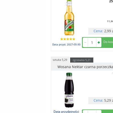
25
11,9
Cena:
2,99
Data przyd.
2027-05-30
sztuka
5,29
zgrzewka
5,21
Wosana Nektar czarna porzeczk
Cena:
5,29
Data przydatności