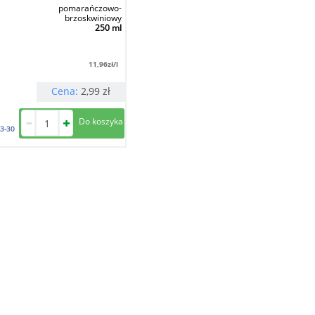
pomarańczowo-
brzoskwiniowy
250 ml
11,96
zł/l
Cena:
2,99
zł
3-30