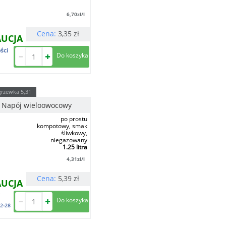
6,70
zł/l
Cena:
3,35
zł
AUCJA
ści
grzewka
5,31
 Napój wieloowocowy
po prostu
kompotowy, smak
śliwkowy,
niegazowany
1.25 litra
4,31
zł/l
Cena:
5,39
zł
AUCJA
2-28