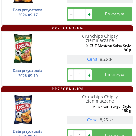
Data przydatności
2026-09-17
P R Z E C E N A -10%
Crunchips Chipsy
ziemniaczane
X-CUT Mexican Salsa Style
130 g
Cena:
8,25
zł
Data przydatności
2026-09-10
P R Z E C E N A -10%
Crunchips Chipsy
ziemniaczane
American Burger Style
130 g
Cena:
8,25
zł
Data przydatności