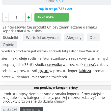
Cena:
7,99
zł
Kup 10 szt. po 7.87 zł/szt
Zainteresował Cię produkt Chipsy ziemniaczane o smaku
koperku marki Wiejskie?
Składniki
Wartości odżywcze
Alergeny
Opis
Opinie
Wiedza o produkcie jest ważna - sprawdź listę składników Wiejskie:
ziemniaki, oleje roślinne (słonecznikowy, rzepakowy w zmiennych
proporcjach) (33 %), słodka
serwatka
w proszku (z
mleka
), cukier,
cebula w proszku, sól,
jogurt
w proszku, koper,
laktoza
, aromat,
przeciwutleniacz: mieszanina tokoferoli
inne produkty w kategorii chipsy
Produkt Chipsy ziemniaczane o smaku koperku firmy Wiejskie
znajduje się w kategorii chipsy, poniżej możesz zobaczyć inne
produkty przypisane do działu chipsy:
sztuka
7,99
zgrzewka
7,87