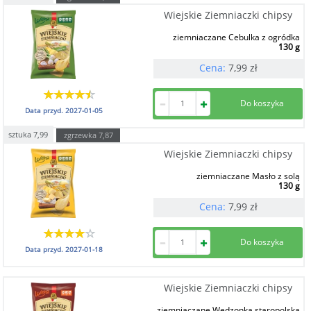
Wiejskie Ziemniaczki chipsy
ziemniaczane Cebulka z ogródka
130 g
Cena:
7,99
zł
Data przyd.
2027-01-05
sztuka
7,99
zgrzewka
7,87
Wiejskie Ziemniaczki chipsy
ziemniaczane Masło z solą
130 g
Cena:
7,99
zł
Data przyd.
2027-01-18
Wiejskie Ziemniaczki chipsy
ziemniaczane Wędzonka staropolska