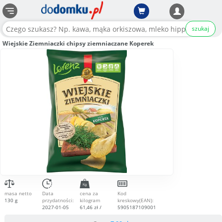
szukaj
Wiejskie Ziemniaczki chipsy ziemniaczane Koperek
masa netto
Data
cena za
Kod
130 g
przydatności:
kilogram
kreskowy(EAN):
2027-01-05
61,46 zł /
5905187109001
kg