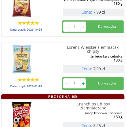
130 g
Cena:
7,99
zł
Data przyd.
2026-10-24
Lorenz Wiejskie ziemniaczki
chipsy
śmietanka z cebulką
130 g
Cena:
7,99
zł
Data przyd.
2027-01-15
P R Z E C E N A -10%
Crunchips Chipsy
ziemniaczane
syrop klonowy - papryka
130 g
Cena:
8,25
zł