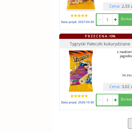
Cena:
2,33
Data przyd.
2027-03-30
P R Z E C E N A -10%
Tygryski Pałeczki kukurydziane
z nadzie
jagod
50,33
z
Cena:
3,02
Data przyd.
2026-10-30