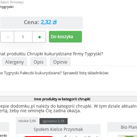
Salon firmowy:
tygryski
Cena:
2,32
zł
mat produktu Chrupki kukurydziane firmy Tygryski?
Alergeny
Opis
Opinie
 Tygryski Pałeczki kukurydziane? Sprawdź listę składników:
inne produkty w kategorii chrupki
lepie dodomku.pl należy do kategorii chrupki. W tym dziale aktualn
ertą, żeby nie ominęła Cię żadna okazja.
sztuka
5,66
zgrzewka
5,58
Bio Pla
Społem Kielce Przysmak
enki