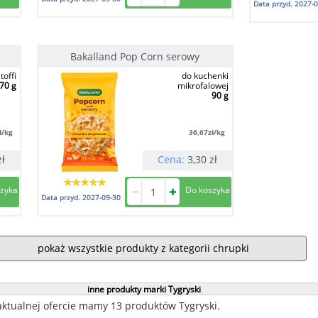
Data przyd.
2027-0
Bakalland Pop Corn serowy
toffi
do kuchenki
70 g
mikrofalowej
90 g
ł/kg
36,67
zł/kg
zł
Cena:
3,30
zł
Data przyd.
2027-09-30
pokaż wszystkie produkty z kategorii chrupki
inne produkty marki Tygryski
aktualnej ofercie mamy 13 produktów Tygryski.