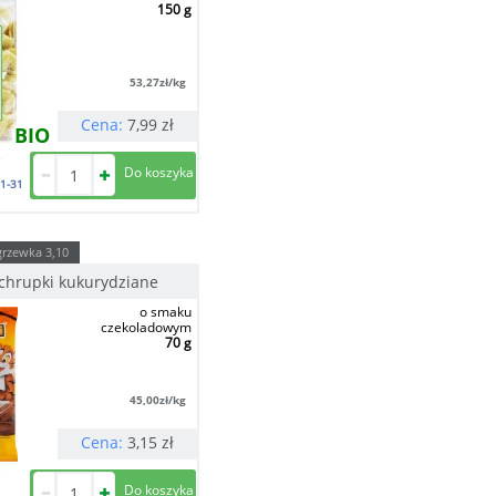
150 g
53,27
zł/kg
Cena:
7,99
zł
BIO
1-31
grzewka
3,10
 chrupki kukurydziane
o smaku
czekoladowym
70 g
45,00
zł/kg
Cena:
3,15
zł