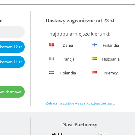
e
Dostawy zagraniczne od 23 zł
najpopularniejsze kierunki:
Dania
Finlandia
dostawa 12 zł
Francja
Hiszpania
dostawa 11 zł
Holandia
Niemcy
awa darmowa
Zobacz wszystkie wraz z kosztem dostawy.
Nasi Partnerzy
HiPP
Inka