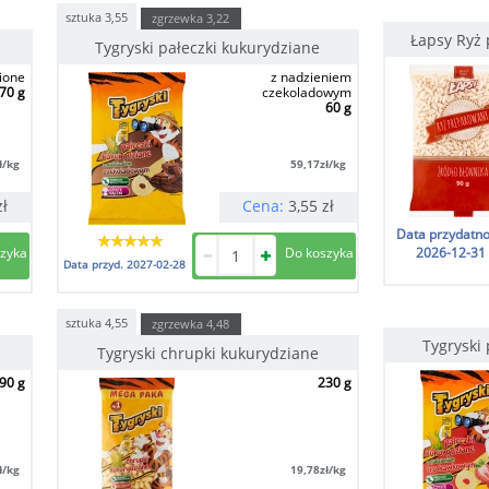
sztuka
3,55
zgrzewka
3,22
Łapsy Ryż
Tygryski pałeczki kukurydziane
ione
z nadzieniem
70 g
czekoladowym
60 g
ł/kg
59,17
zł/kg
zł
Cena:
3,55
zł
Data przydatno
2026-12-31
Data przyd.
2027-02-28
sztuka
4,55
zgrzewka
4,48
Tygryski
Tygryski chrupki kukurydziane
90 g
230 g
ł/kg
19,78
zł/kg