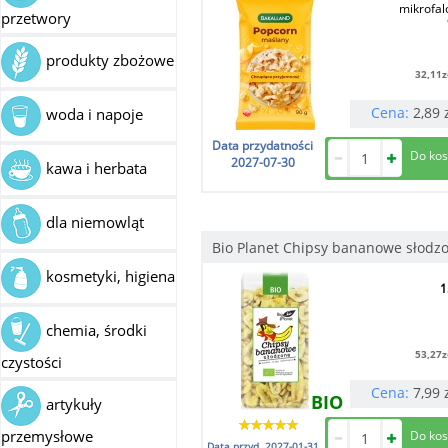
mikrofal
przetwory
produkty zbożowe
32,11
z
Cena:
2,89
woda i napoje
Data przydatności
2027-07-30
kawa i herbata
dla niemowląt
Bio Planet Chipsy bananowe słodz
kosmetyki, higiena
1
chemia, środki
53,27
z
czystości
Cena:
7,99
BIO
artykuły
przemysłowe
Data przyd.
2027-01-31