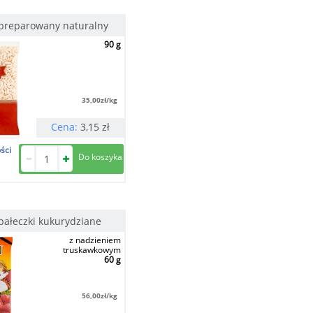
 preparowany naturalny
90 g
35,00
zł/kg
Cena:
3,15
zł
ści
 pałeczki kukurydziane
z nadzieniem
truskawkowym
60 g
56,00
zł/kg