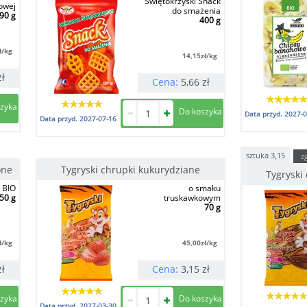
Świętokrzyski Snack
owej
do smażenia
90 g
400 g
ł/kg
14,15
zł/kg
zł
Cena:
5,66
zł
Data przyd.
2027-0
Data przyd.
2027-07-16
sztuka
3,15
z
one
Tygryski chrupki kukurydziane
Tygryski
BIO
o smaku
50 g
truskawkowym
70 g
ł/kg
45,00
zł/kg
zł
Cena:
3,15
zł
Data przyd.
2027-03-30