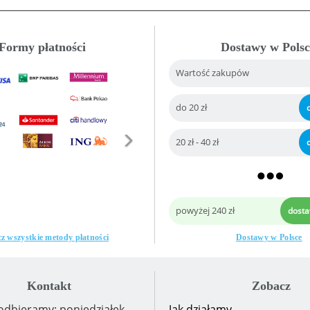
Formy płatności
Dostawy w Polsc
Wartość zakupów
do 20 zł
20 zł - 40 zł
powyżej 240 zł
dost
z wszystkie metody płatności
Dostawy w Polsce
Kontakt
Zobacz
odbieramy: poniedziałek-
Jak działamy