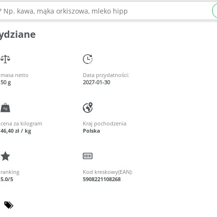
rydziane
masa netto
Data przydatności:
50 g
2027-01-30
cena za kilogram
Kraj pochodzenia
46,40 zł / kg
Polska
ranking
Kod kreskowy(EAN):
5.0/5
5908221108268