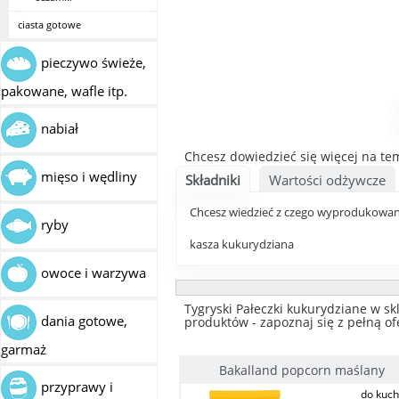
ciasta gotowe
pieczywo świeże,
pakowane, wafle itp.
nabiał
Chcesz dowiedzieć się więcej na te
mięso i wędliny
Składniki
Wartości odżywcze
Chcesz wiedzieć z czego wyprodukowano
ryby
kasza kukurydziana
owoce i warzywa
Tygryski Pałeczki kukurydziane w sk
dania gotowe,
produktów - zapoznaj się z pełną of
garmaż
Bakalland popcorn maślany
przyprawy i
do kuch