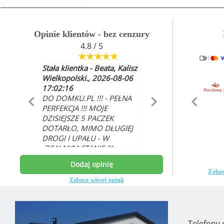
Opinie klientów - bez cenzury
4.8 / 5
ła klientka - Beata, Kalisz
Alicja Bryzoń , 2026-08-06
lkopolski., 2026-08-06
14:36:13
02:16
Jestem zadowolona z
DOMKU.PL !!! - PEŁNA
dostawy
FEKCJA !!! MOJE
SIEJSZE 5 PACZEK
TARŁO, MIMO DŁUGIEJ
GI I UPAŁU - W
ALNYM STANIE !!!
YSTKO ŚWIEŻE I
Dodaj opinię
LEPSZEJ JAKOŚCI.
Zobac
ĘKUJĘ, ŻE JESTEŚCIE I
Zobacz więcej opinii
Telefony 