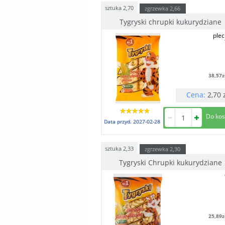
sztuka
2,70
zgrzewka
2,66
Tygryski chrupki kukurydziane
plec
38,57
z
Cena:
2,70
Data przyd.
2027-02-28
sztuka
2,33
zgrzewka
2,30
Tygryski Chrupki kukurydziane
25,89
z