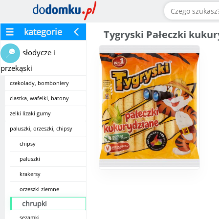
kategorie
Tygryski Pałeczki kuku
słodycze i
przekąski
czekolady, bomboniery
ciastka, wafelki, batony
żelki lizaki gumy
paluszki, orzeszki, chipsy
chipsy
paluszki
krakersy
orzeszki ziemne
chrupki
sezamki