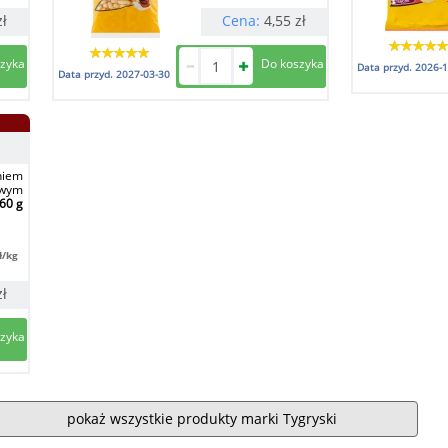
zł
Cena:
4,55
zł
Data przyd.
2026-1
Data przyd.
2027-03-30
niem
owym
60 g
ł/kg
zł
pokaż wszystkie produkty marki Tygryski