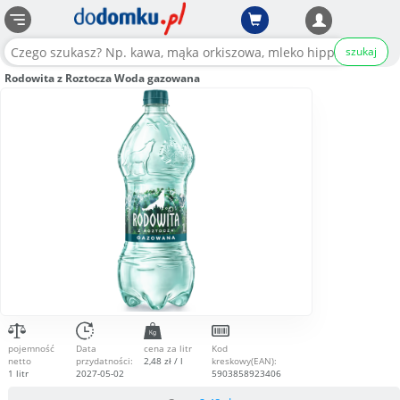
szukaj
Rodowita z Roztocza Woda gazowana
pojemność
Data
cena za litr
Kod
netto
przydatności:
2,48 zł / l
kreskowy(EAN):
1 litr
2027-05-02
5903858923406