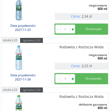
niegazowana
600 ml
Cena:
2,34
zł
Data przydatności
2027-11-25
sztuka
2,23
zgrzewka
2,20
Rodowita z Roztocza Woda
niegazowana
600 ml
Cena:
2,23
zł
Data przydatności
2027-11-26
sztuka
2,23
zgrzewka
2,20
Rodowita z Roztocza Woda
delikatnie gazowana
600 ml