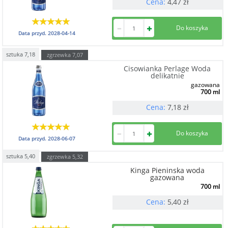
Cena:
4,47
zł
Data przyd.
2028-04-14
sztuka
7,18
zgrzewka
7,07
Cisowianka Perlage Woda
delikatnie
gazowana
700 ml
Cena:
7,18
zł
Data przyd.
2028-06-07
sztuka
5,40
zgrzewka
5,32
Kinga Pieninska woda
gazowana
700 ml
Cena:
5,40
zł