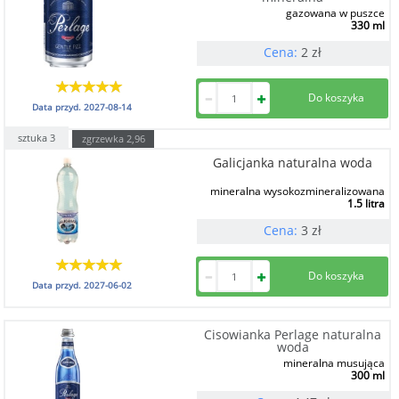
gazowana w puszce
330 ml
Cena:
2
zł
Data przyd.
2027-08-14
sztuka
3
zgrzewka
2,96
Galicjanka naturalna woda
mineralna wysokozmineralizowana
1.5 litra
Cena:
3
zł
Data przyd.
2027-06-02
Cisowianka Perlage naturalna
woda
mineralna musująca
300 ml