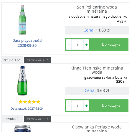
San Pellegrino woda
mineralna
z dodatkiem naturalnego dwutlenku
węgla,
750 ml
Cena:
11,69
zł
Data przydatności
2028-09-30
sztuka
3,68
zgrzewka
3,62
Kinga Pienińska mineralna
woda
gazowana szklana butelka
330 ml
Cena:
3,68
zł
Data przyd.
2027-12-24
sztuka
2
zgrzewka
1,97
Cisowianka Perlage woda
mineralna