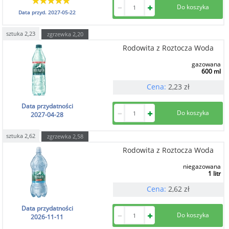
Data przyd.
2027-05-22
sztuka
2,23
zgrzewka
2,20
Rodowita z Roztocza Woda
gazowana
600 ml
Cena:
2,23
zł
Data przydatności
2027-04-28
sztuka
2,62
zgrzewka
2,58
Rodowita z Roztocza Woda
niegazowana
1 litr
Cena:
2,62
zł
Data przydatności
2026-11-11