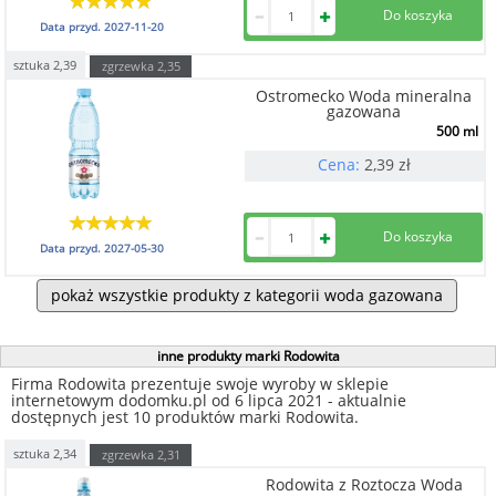
Data przyd.
2027-11-20
sztuka
2,39
zgrzewka
2,35
Ostromecko Woda mineralna
gazowana
500 ml
Cena:
2,39
zł
Data przyd.
2027-05-30
pokaż wszystkie produkty z kategorii woda gazowana
inne produkty marki Rodowita
Firma Rodowita prezentuje swoje wyroby w sklepie
internetowym dodomku.pl od 6 lipca 2021 - aktualnie
dostępnych jest 10 produktów marki Rodowita.
sztuka
2,34
zgrzewka
2,31
Rodowita z Roztocza Woda