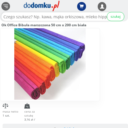
szukaj
Ok Office Bibuła marszczona 50 cm x 200 cm biała
masa netto
cena za
1 szt.
sztukę
3,16 zł /
szt.