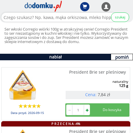
szukaj
Ser włoski Corregio wiórki 100g w atrakcyjnej cenie! Corregio President
to ser niezastąpiony w kuchni włoskiej i nie tylko. Wykorzystywany do
zagęszczania sosów i do zup. Ser President możesz zamówić w naszym
sklepie internetowym z dostawą do domu.
nabiał
pomiń
President Brie ser pleśniowy
naturalny
125 g
Cena:
7,84
zł
Data przyd.
2026-09-15
P R Z E C E N A -4%
President Brie ser pleśniowy